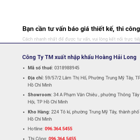
Bạn cần tư vấn báo giá thiết kế, thi cô
Cách nhanh nhất để được tư vấn, vui lòng kết nối trực tiế
Công Ty TM xuất nhập khẩu Hoàng Hải Long
Mã số thuế:
0318988945
Địa chỉ:
59/57/2 Lâm Thị Hố, Phường Trung Mỹ Tây, T
Hồ Chí Minh
Showroom:
34 A Phạm Văn Chiêu , phường Thông Tây
Hội, TP Hồ Chí Minh
Kho Hàng:
224 Tô kí, phường Trung Mỹ Tây, thành phố
Hồ Chí Minh
Hotline:
096.364.5455
Thi Công:
096.364.5455