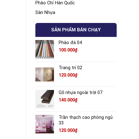
Phào Chỉ Hàn Quốc
Sàn Nhựa
SẢN PHẨM BÁN CHẠY
Phào đá 04
100.000
₫
Trang trí 02
120.000
₫
Gỗ nhựa ngoài trời 07
140.000
₫
Trần thạch cao phòng ngủ
33
120.000
₫