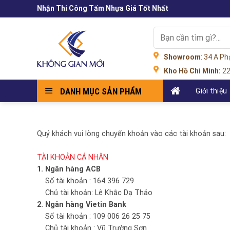
Skip
Nhận Thi Công Tấm Nhựa Giá Tốt Nhất
to
content
Tìm
kiếm:
Showroom
: 34 A P
Kho Hồ Chi Minh:
22
DANH MỤC SẢN PHẨM
Giới thiệu
Quý khách vui lòng chuyển khoản vào các tài khoản sau:
TÀI KHOẢN CÁ NHÂN
1. Ngân hàng ACB
Số tài khoản : 164 396 729
Chủ tài khoản: Lê Khắc Dạ Thảo
2. Ngân hàng Vietin Bank
Số tài khoản : 109 006 26 25 75
Chủ tài khoản : Vũ Trường Sơn