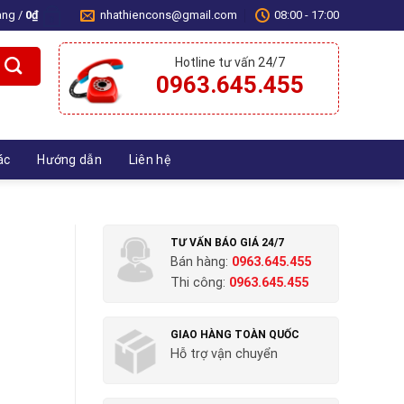
àng /
0
₫
nhathiencons@gmail.com
08:00 - 17:00
0
Hotline tư vấn 24/7
0963.645.455
ác
Hướng dẫn
Liên hệ
TƯ VẤN BÁO GIÁ 24/7
Bán hàng:
0963.645.455
Thi công:
0963.645.455
GIAO HÀNG TOÀN QUỐC
Hỗ trợ vận chuyển