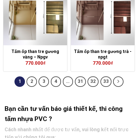
Tấm ốp than tre gương
Tấm ốp than tre gương trà -
vàng – Npgv
npgt
770.000
₫
770.000
₫
1
2
3
4
…
31
32
33
Bạn cần tư vấn báo giá thiết kế, thi công
tấm nhựa PVC ?
Cách nhanh nhất để được tư vấn, vui lòng kết nối trực
tiếp với chúng tôi qua: