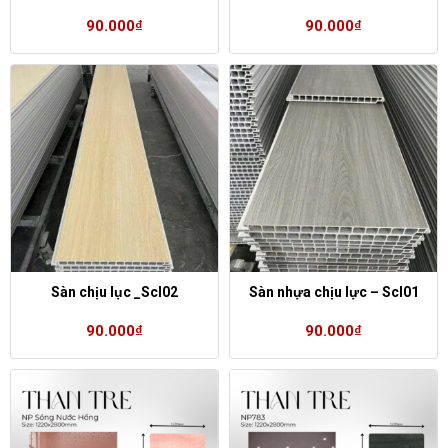
90.000
₫
90.000
₫
Sàn chịu lục _Scl02
Sàn nhựa chịu lực – Scl01
90.000
₫
90.000
₫