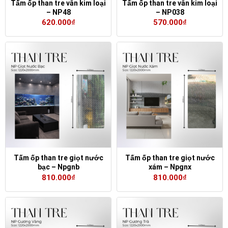
Tấm ốp than tre vân kim loại
Tấm ốp than tre vân kim loại
– NP48
– NP038
620.000
₫
570.000
₫
Tấm ốp than tre giọt nước
Tấm ốp than tre giọt nước
bạc – Npgnb
xám – Npgnx
810.000
₫
810.000
₫