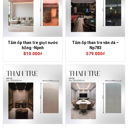
Tấm ốp than tre giọt nước
Tấm ốp than tre vân đá –
hồng -Npnh
Np783
810.000
₫
579.000
₫