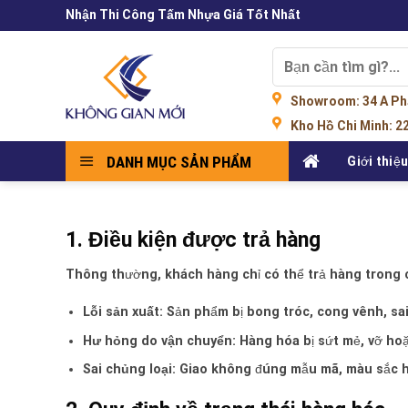
Skip
Nhận Thi Công Tấm Nhựa Giá Tốt Nhất
to
content
Tìm
kiếm:
Showroom
: 34 A P
Kho Hồ Chi Minh:
22
DANH MỤC SẢN PHẨM
Giới thiệ
1. Điều kiện được trả hàng
Thông thường, khách hàng chỉ có thể trả hàng trong 
Lỗi sản xuất:
Sản phẩm bị bong tróc, cong vênh, sai
Hư hỏng do vận chuyển:
Hàng hóa bị sứt mẻ, vỡ hoặ
Sai chủng loại:
Giao không đúng mẫu mã, màu sắc h