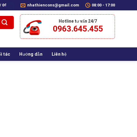
 /
0
₫
nhathiencons@gmail.com
08:00 - 17:00
0
Hotline tư vấn 24/7
0963.645.455
i tác
Hướng dẫn
Liên hệ