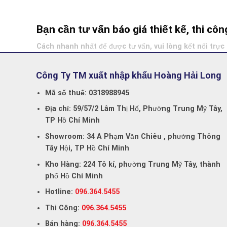
Bạn cần tư vấn báo giá thiết kế, thi c
Cách nhanh nhất để được tư vấn, vui lòng kết nối trực 
Công Ty TM xuất nhập khẩu Hoàng Hải Long
Mã số thuế:
0318988945
Địa chỉ:
59/57/2 Lâm Thị Hố, Phường Trung Mỹ Tây,
TP Hồ Chí Minh
Showroom:
34 A Phạm Văn Chiêu , phường Thông
Tây Hội, TP Hồ Chí Minh
Kho Hàng:
224 Tô kí, phường Trung Mỹ Tây, thành
phố Hồ Chí Minh
Hotline:
096.364.5455
Thi Công:
096.364.5455
Bán hàng:
096.364.5455