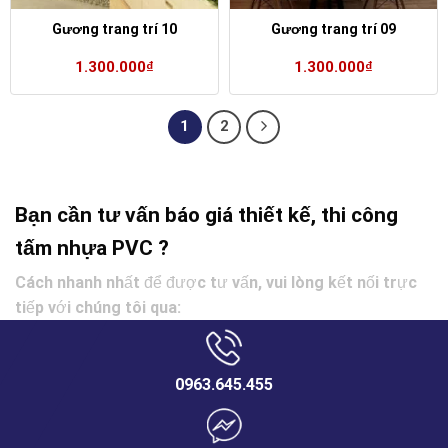
Gương trang trí 10
Gương trang trí 09
1.300.000
₫
1.300.000
₫
1
2
Bạn cần tư vấn báo giá thiết kế, thi công
tấm nhựa PVC ?
Cách nhanh nhất để được tư vấn, vui lòng kết nối trực
tiếp với chúng tôi qua:
0963.645.455