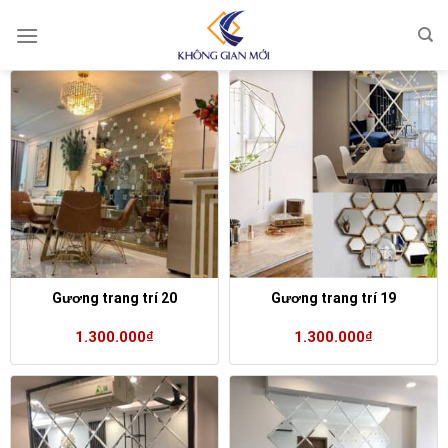
Skip
to
content
Gương trang trí 20
Gương trang trí 19
1.300.000
₫
1.300.000
₫