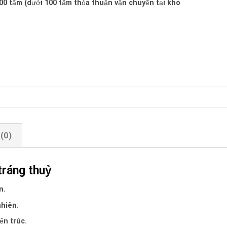
100 tấm (dưới 100 tấm thỏa thuận vận chuyển tại kho
(0)
 tráng thuỷ
n.
nhiên.
ến trúc.