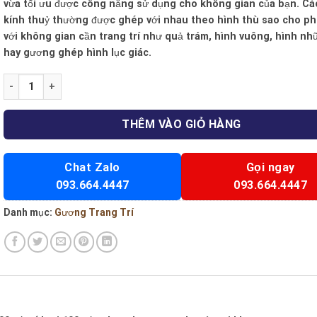
vừa tối ưu được công năng sử dụng cho không gian của bạn. Cá
kính thuỷ thường được ghép với nhau theo hình thù sao cho phu
với không gian cần trang trí như quả trám, hình vuông, hình nh
hay gương ghép hình lục giác.
Gương trang trí 12 số lượng
THÊM VÀO GIỎ HÀNG
Chat Zalo
Gọi ngay
093.664.4447
093.664.4447
Danh mục:
Gương Trang Trí