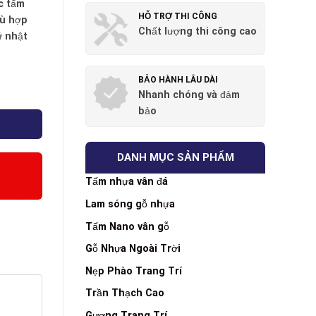
c tấm
HỖ TRỢ THI CÔNG
̀ hợp
Chất lượng thi công cao
ữ nhật
BẢO HÀNH LÂU DÀI
Nhanh chóng và đảm
bảo
DANH MỤC SẢN PHẨM
Tấm nhựa vân đá
Lam sóng gỗ nhựa
Tấm Nano vân gỗ
Gỗ Nhựa Ngoài Trời
Nẹp Phào Trang Trí
Trần Thạch Cao
Gương Trang Trí