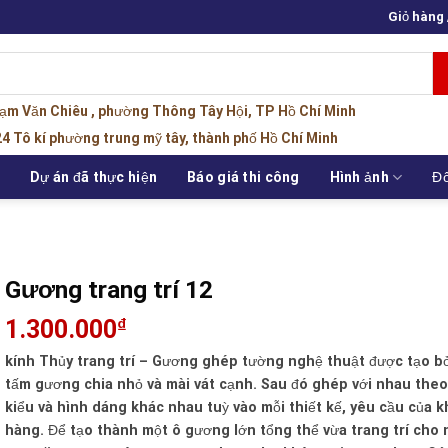
Giỏ hàng
hạm Văn Chiêu , phường Thông Tây Hội, TP Hồ Chí Minh
4 Tô kí phường trung mỹ tây, thành phố Hồ Chí Minh
u
Dự án đã thực hiện
Báo giá thi công
Hình ảnh
Đố
Gương trang trí 12
1.300.000
₫
kính Thủy trang trí – Gương ghép tường nghệ thuật được tạo b
tấm gương chia nhỏ và mài vát cạnh. Sau đó ghép với nhau theo
kiểu và hình dáng khác nhau tuỳ vào mỗi thiết kế, yêu cầu của k
hàng. Để tạo thành một ô gương lớn tổng thể vừa trang trí cho 