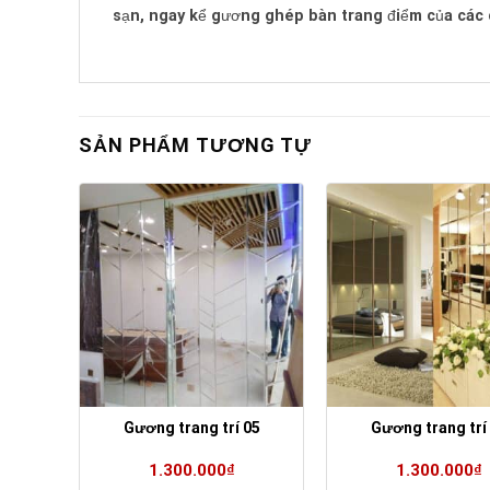
sạn, ngay kể gương ghép bàn trang điểm của các c
SẢN PHẨM TƯƠNG TỰ
03
Gương trang trí 05
Gương trang trí
1.300.000
₫
1.300.000
₫