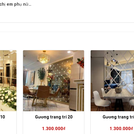
hị em phụ nữ…
 10
Gương trang trí 20
Gương trang trí
1.300.000
₫
1.300.000
₫