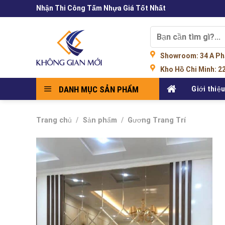
Skip
Nhận Thi Công Tấm Nhựa Giá Tốt Nhất
to
content
Tìm
kiếm:
Showroom
: 34 A P
Kho Hồ Chi Minh:
22
DANH MỤC SẢN PHẨM
Giới thiệ
Trang chủ
/
Sản phẩm
/
Gương Trang Trí