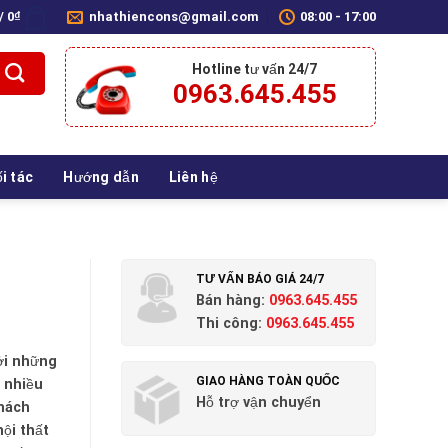
 /
0
₫
nhathiencons@gmail.com
08:00 - 17:00
0
Hotline tư vấn 24/7
0963.645.455
i tác
Hướng dẫn
Liên hệ
TƯ VẤN BÁO GIÁ 24/7
Bán hàng:
0963.645.455
Thi công:
0963.645.455
ởi những
GIAO HÀNG TOÀN QUỐC
 nhiều
Hỗ trợ vận chuyển
hách
nội thất