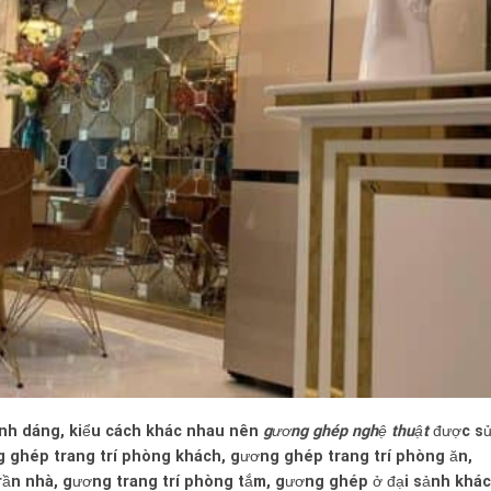
hình dáng, kiểu cách khác nhau nên
gương ghép
nghệ thuật
được sư
ng ghép trang trí phòng khách, gương ghép trang trí phòng ăn,
rần nhà, gương trang trí phòng tắm, gương ghép ở đại sảnh khá