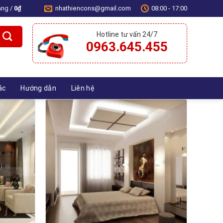
àng /
0
₫
nhathiencons@gmail.com
08:00 - 17:00
0
Hotline tư vấn 24/7
0963.645.455
ác
Hướng dẫn
Liên hệ