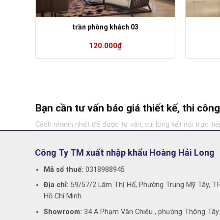
trần phòng khách 03
120.000
₫
Bạn cần tư vấn báo giá thiết kế, thi cô
Cách nhanh nhất để được tư vấn, vui lòng kết nối trực tiế
Công Ty TM xuất nhập khẩu Hoàng Hải Long
Mã số thuế:
0318988945
Địa chỉ:
59/57/2 Lâm Thị Hố, Phường Trung Mỹ Tây, T
Hồ Chí Minh
Showroom:
34 A Phạm Văn Chiêu , phường Thông Tây