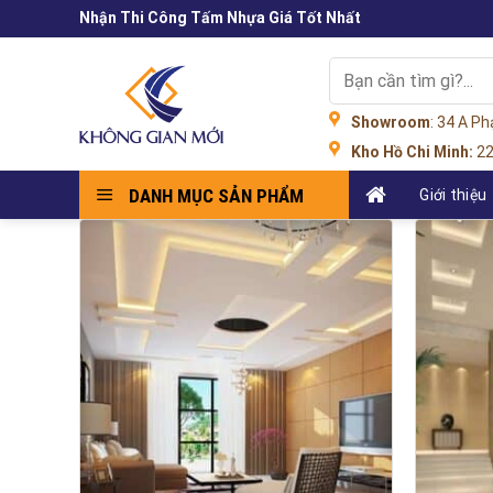
Skip
Nhận Thi Công Tấm Nhựa Giá Tốt Nhất
to
content
Tìm
kiếm:
Showroom
: 34 A P
Kho Hồ Chi Minh:
22
DANH MỤC SẢN PHẨM
Giới thiệu