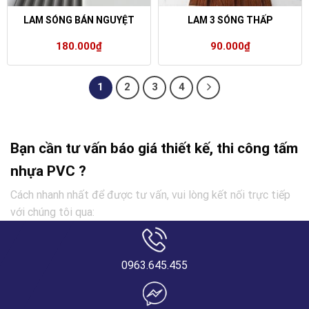
LAM SÓNG BÁN NGUYỆT
LAM 3 SÓNG THẤP
180.000
₫
90.000
₫
1
2
3
4
Bạn cần tư vấn báo giá thiết kế, thi công tấm
nhựa PVC ?
Cách nhanh nhất để được tư vấn, vui lòng kết nối trực tiếp
với chúng tôi qua:
0963.645.455