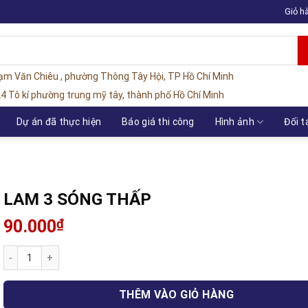
Giỏ h
hạm Văn Chiêu , phường Thông Tây Hội, TP Hồ Chí Minh
4 Tô kí phường trung mỹ tây, thành phố Hồ Chí Minh
Dự án đã thực hiện
Báo giá thi công
Hình ảnh
Đối t
LAM 3 SÓNG THẤP
90.000
₫
LAM 3 SÓNG THẤP số lượng
THÊM VÀO GIỎ HÀNG