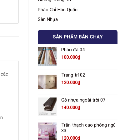
Phào Chỉ Hàn Quốc
Sàn Nhựa
SẢN PHẨM BÁN CHẠY
Phào đá 04
100.000
₫
 các
Trang trí 02
120.000
₫
Gỗ nhựa ngoài trời 07
140.000
₫
ện
Trần thạch cao phòng ngủ
33
120.000
₫