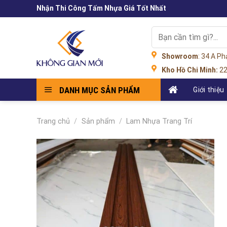
Skip
Nhận Thi Công Tấm Nhựa Giá Tốt Nhất
to
content
Tìm
kiếm:
Showroom
: 34 A P
Kho Hồ Chi Minh:
22
DANH MỤC SẢN PHẨM
Giới thiệu
Trang chủ
/
Sản phẩm
/
Lam Nhựa Trang Trí