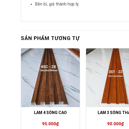
Bền bỉ, giá thành hợp lý.
SẢN PHẨM TƯƠNG TỰ
O
LAM 4 SÓNG CAO
LAM 3 SÓNG TH
95.000
₫
90.000
₫