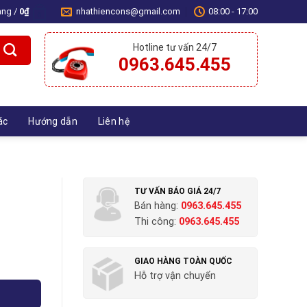
àng /
0
₫
nhathiencons@gmail.com
08:00 - 17:00
0
Hotline tư vấn 24/7
0963.645.455
ác
Hướng dẫn
Liên hệ
TƯ VẤN BÁO GIÁ 24/7
Bán hàng:
0963.645.455
Thi công:
0963.645.455
GIAO HÀNG TOÀN QUỐC
Hỗ trợ vận chuyển