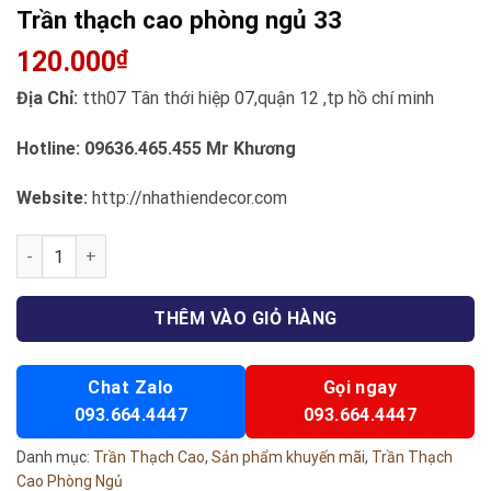
Trần thạch cao phòng ngủ 33
120.000
₫
Địa Chỉ:
tth07 Tân thới hiệp 07,quận 12 ,tp hồ chí minh
Hotline:
09636.465.455
Mr Khương
Website:
http://nhathiendecor.com
Trần thạch cao phòng ngủ 33 số lượng
THÊM VÀO GIỎ HÀNG
Chat Zalo
Gọi ngay
093.664.4447
093.664.4447
Danh mục:
Trần Thạch Cao
,
Sản phẩm khuyến mãi
,
Trần Thạch
Cao Phòng Ngủ