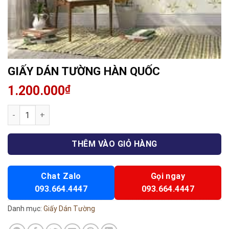
GIẤY DÁN TƯỜNG HÀN QUỐC
1.200.000
₫
GIẤY DÁN TƯỜNG HÀN QUỐC số lượng
THÊM VÀO GIỎ HÀNG
Chat Zalo
Gọi ngay
093.664.4447
093.664.4447
Danh mục:
Giấy Dán Tường