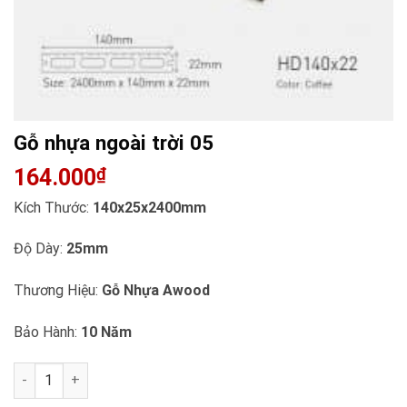
Gỗ nhựa ngoài trời 05
164.000
₫
Kích Thước:
140x25x2400mm
Độ Dày:
25mm
Thương Hiệu:
Gỗ Nhựa Awood
Bảo Hành:
10 Năm
Gỗ nhựa ngoài trời 05 số lượng