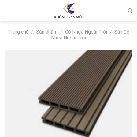
Skip
to
content
Trang chủ
/
Sản phẩm
/
Gỗ Nhựa Ngoài Trời
/
Sàn Gỗ
Nhựa Ngoài Trời