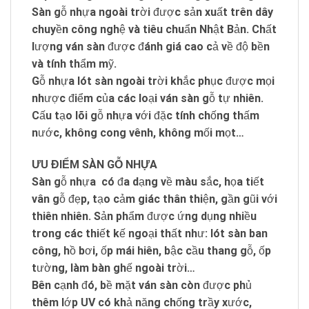
Sàn gỗ nhựa ngoài trời được sản xuất trên dây
chuyền công nghệ và tiêu chuẩn Nhật Bản. Chất
lượng ván sàn được đánh giá cao cả về độ bền
và tính thẩm mỹ.
Gỗ nhựa lót sàn ngoài trời khắc phục được mọi
nhược điểm của các loại ván sàn gỗ tự nhiên.
Cấu tạo lõi gỗ nhựa với đặc tính chống thấm
nước, không cong vênh, không mối mọt…
ƯU ĐIỂM SÀN GỖ NHỰA
Sàn gỗ nhựa có đa dạng về màu sắc, họa tiết
vân gỗ đẹp, tạo cảm giác thân thiện, gần gũi với
thiên nhiên. Sản phẩm được ứng dụng nhiều
trong các thiết kế ngoại thất như: lót sàn ban
công, hồ bơi, ốp mái hiên, bậc cầu thang gỗ, ốp
tường, làm bàn ghế ngoài trời…
Bên cạnh đó, bề mặt ván sàn còn được phủ
thêm lớp UV có khả năng chống trầy xước,