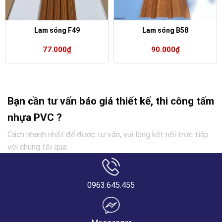
Lam sóng F49
Lam sóng B58
77.000
₫
90.000
₫
Bạn cần tư vấn báo giá thiết kế, thi công tấm
nhựa PVC ?
Cách nhanh nhất để được tư vấn, vui lòng kết nối trực tiếp
với chúng tôi qua:
0963.645.455