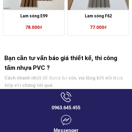
Lam sóng E99
Lam sóng F62
78.000
₫
77.000
₫
Bạn cần tư vấn báo giá thiết kế, thi công
tấm nhựa PVC ?
Cách nhanh nhất để được tư vấn, vui lòng kết nối trực
tiếp với chúng tôi qua:
0963.645.455
Messenger