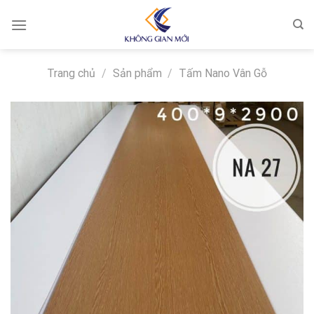
Skip
to
content
Trang chủ
/
Sản phẩm
/
Tấm Nano Vân Gỗ