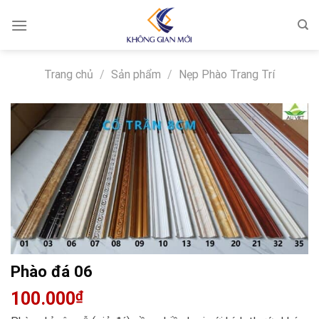
Skip
to
content
Trang chủ
/
Sản phẩm
/
Nẹp Phào Trang Trí
Phào đá 06
100.000
₫