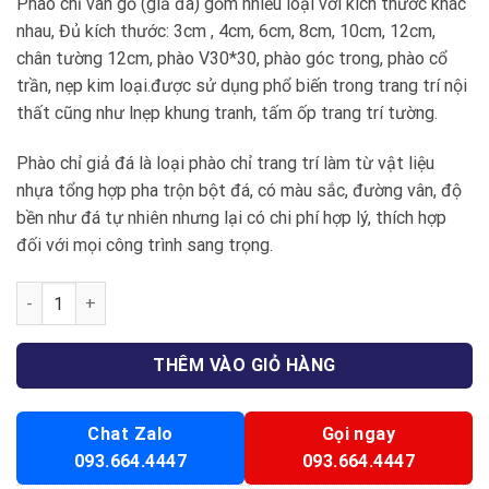
Phào chỉ vân gỗ (giả đá) gồm nhiều loại với kích thước khác
nhau, Đủ kích thước: 3cm , 4cm, 6cm, 8cm, 10cm, 12cm,
chân tường 12cm, phào V30*30, phào góc trong, phào cổ
trần, nẹp kim loại.được sử dụng phổ biến trong trang trí nội
thất cũng như lnẹp khung tranh, tấm ốp trang trí tường.
Phào chỉ giả đá là loại phào chỉ trang trí làm từ vật liệu
nhựa tổng hợp pha trộn bột đá, có màu sắc, đường vân, độ
bền như đá tự nhiên nhưng lại có chi phí hợp lý, thích hợp
đối với mọi công trình sang trọng.
Phào đá 06 số lượng
THÊM VÀO GIỎ HÀNG
Chat Zalo
Gọi ngay
093.664.4447
093.664.4447