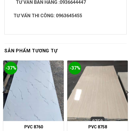
TƯ VẤN BÁN HÀNG :0936644447
TƯ VẤN THI CÔNG: 0963645455
SẢN PHẨM TƯƠNG TỰ
-37%
-37%
PVC 8760
PVC 8758