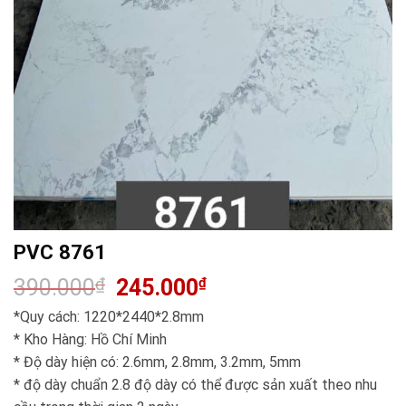
PVC 8761
Giá
Giá
390.000
₫
245.000
₫
gốc
hiện
là:
tại
*Quy cách: 1220*2440*2.8mm
390.000₫.
là:
245.000₫.
* Kho Hàng: Hồ Chí Minh
* Độ dày hiện có: 2.6mm, 2.8mm, 3.2mm, 5mm
* độ dày chuẩn 2.8 độ dày có thể được sản xuất theo nhu