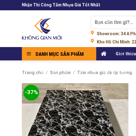
Skip
Nhận Thi Công Tấm Nhựa Giá Tốt Nhất
to
content
Tìm
kiếm:
Showroom
: 34 A P
Kho Hồ Chi Minh:
22
DANH MỤC SẢN PHẨM
Giới thiệ
Trang chủ
/
Sản phẩm
/
Tấm nhựa giả đá ốp tường
-37%