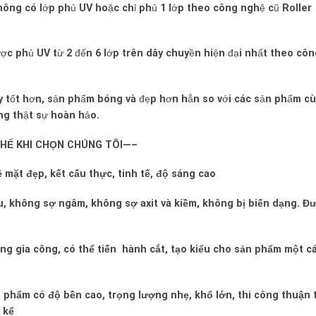
ông có lớp phủ UV hoặc chỉ phủ 1 lớp theo công nghệ cũ Roller
ợc phủ UV từ 2 đến 6 lớp trên dây chuyền hiện đại nhất theo côn
y tốt hơn, sản phẩm bóng và đẹp hơn hẳn so với các sản phẩm c
ợng thật sự hoàn hảo.
THẾ KHI CHỌN CHÚNG TÔI—–
 mặt đẹp, kết cấu thực, tinh tế, độ sáng cao
u, không sợ ngâm, không sợ axit và kiềm, không bị biến dạng. Đ
dàng gia công, có thể tiến hành cắt, tạo kiểu cho sản phẩm một c
 phẩm có độ bền cao, trọng lượng nhẹ, khổ lớn, thi công thuận 
 kể