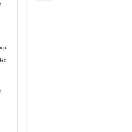
n
oại.
iệc
n