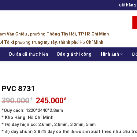
Giỏ hàng
hạm Văn Chiêu , phường Thông Tây Hội, TP Hồ Chí Minh
4 Tô kí phường trung mỹ tây, thành phố Hồ Chí Minh
u
Dự án đã thực hiện
Báo giá thi công
Hình ảnh
Đố
PVC 8731
Giá
Giá
390.000
₫
245.000
₫
gốc
hiện
là:
tại
*Quy cách: 1220*2440*2.8mm
390.000₫.
là:
245.000₫.
* Kho Hàng: Hồ Chí Minh
* Độ dày hiện có: 2.6mm, 2.8mm, 3.2mm, 5mm
* độ dày chuẩn 2.8 độ dày có thể được sản xuất theo nhu cầu tr