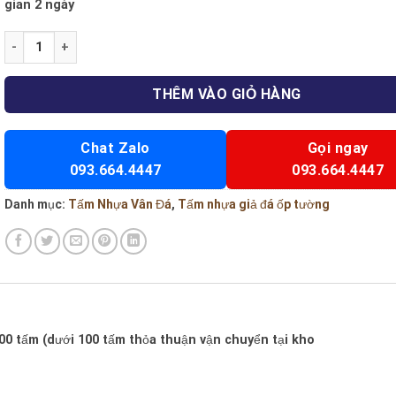
gian 2 ngày
PVC 8731 số lượng
THÊM VÀO GIỎ HÀNG
Chat Zalo
Gọi ngay
093.664.4447
093.664.4447
Danh mục:
Tấm Nhựa Vân Đá
,
Tấm nhựa giả đá ốp tường
100 tấm (dưới 100 tấm thỏa thuận vận chuyển tại kho