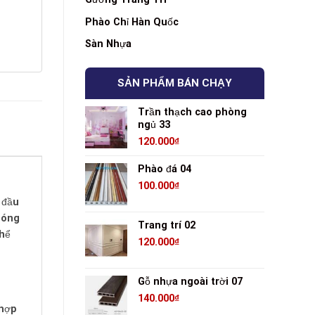
Phào Chỉ Hàn Quốc
Sàn Nhựa
SẢN PHẨM BÁN CHẠY
Trần thạch cao phòng
ngủ 33
120.000
₫
Phào đá 04
100.000
₫
 đầu
bóng
Trang trí 02
thể
120.000
₫
Gỗ nhựa ngoài trời 07
140.000
₫
 hợp