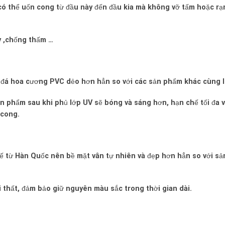
ó thể uốn cong từ đầu này đến đầu kia mà không vỡ tấm hoặc rạ
y ,chống thấm …
 đá hoa cương PVC dẻo hơn hẳn so với các sản phẩm khác cùng l
n phẩm sau khi phủ lớp UV sẽ bóng và sáng hơn, hạn chế tối đa v
 cong.
kế từ Hàn Quốc nên bề mặt vân tự nhiên và đẹp hơn hẳn so với sả
 thất, đảm bảo giữ nguyên màu sắc trong thời gian dài.