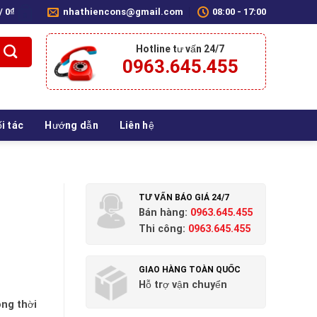
 /
0
₫
nhathiencons@gmail.com
08:00 - 17:00
0
Hotline tư vấn 24/7
0963.645.455
i tác
Hướng dẫn
Liên hệ
TƯ VẤN BÁO GIÁ 24/7
Bán hàng:
0963.645.455
Thi công:
0963.645.455
GIAO HÀNG TOÀN QUỐC
Hỗ trợ vận chuyển
ong thời