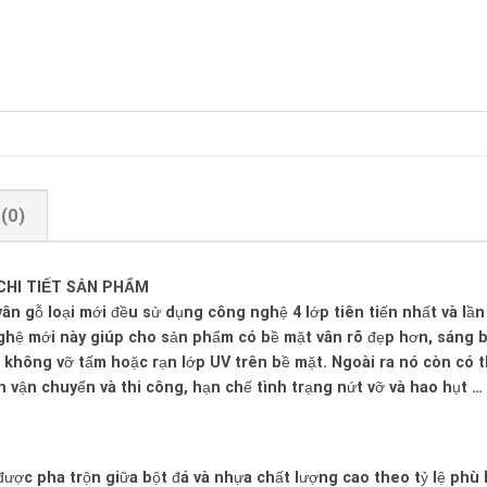
(0)
CHI TIẾT SẢN PHẨM
ân gỗ loại mới đều sử dụng công nghệ 4 lớp tiên tiến nhất và lần
 nghệ mới này giúp cho sản phẩm có bề mặt vân rõ đẹp hơn, sáng 
 không vỡ tấm hoặc rạn lớp UV trên bề mặt. Ngoài ra nó còn có 
 vận chuyển và thi công, hạn chế tình trạng nứt vỡ và hao hụt …
được pha trộn giữa bột đá và nhựa chất lượng cao theo tỷ lệ phù