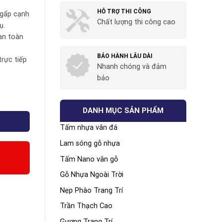
HỖ TRỢ THI CÔNG
 gấp cạnh
Chất lượng thi công cao
ụ.
an toàn
BẢO HÀNH LÂU DÀI
trực tiếp
Nhanh chóng và đảm
bảo
DANH MỤC SẢN PHẨM
Tấm nhựa vân đá
Lam sóng gỗ nhựa
Tấm Nano vân gỗ
Gỗ Nhựa Ngoài Trời
Nẹp Phào Trang Trí
Trần Thạch Cao
Gương Trang Trí