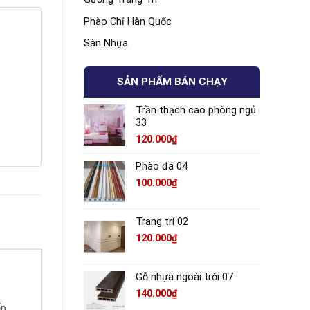
Phào Chỉ Hàn Quốc
Sàn Nhựa
SẢN PHẨM BÁN CHẠY
Trần thạch cao phòng ngủ
33
120.000
₫
Phào đá 04
100.000
₫
Trang trí 02
120.000
₫
Gỗ nhựa ngoài trời 07
140.000
₫
ốp