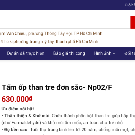
Giỏ h
hạm Văn Chiêu , phường Thông Tây Hội, TP Hồ Chí Minh
4 Tô kí phường trung mỹ tây, thành phố Hồ Chí Minh
Dự án đã thực hiện
Báo giá thi công
Hình ảnh
Đối t
Tấm ốp than tre đơn sắc- Np02/F
630.000
₫
Ưu điểm nổi bật
• Thân thiện & Khử mùi:
Chứa thành phần bột than tre giúp hấp th
(như Formaldehyde) và khử mùi ẩm mốc, an toàn cho trẻ nhỏ.
•
Độ bền cao:
Tuổi thọ trung bình lên tới 20 năm; chống mối mọt, c