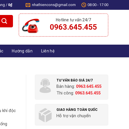
àng /
0
₫
nhathiencons@gmail.com
08:00 - 17:00
0
Hotline tư vấn 24/7
0963.645.455
ác
Hướng dẫn
Liên hệ
TƯ VẤN BÁO GIÁ 24/7
Bán hàng:
0963.645.455
Thi công:
0963.645.455
GIAO HÀNG TOÀN QUỐC
ụ khí độc
Hỗ trợ vận chuyển
hống