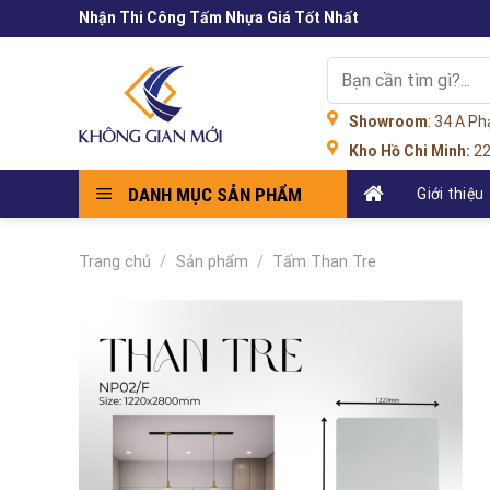
Skip
Nhận Thi Công Tấm Nhựa Giá Tốt Nhất
to
content
Tìm
kiếm:
Showroom
: 34 A P
Kho Hồ Chi Minh:
22
DANH MỤC SẢN PHẨM
Giới thiệu
Trang chủ
/
Sản phẩm
/
Tấm Than Tre