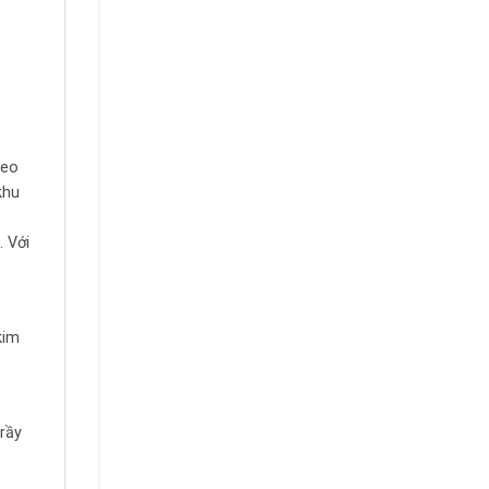
keo
khu
. Với
kim
rầy