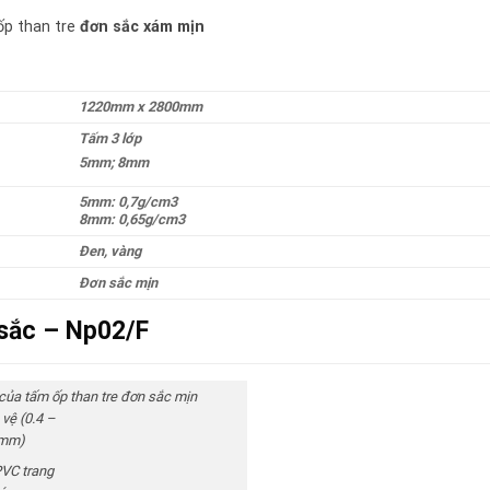
 ốp than tre
đơn sắc xám mịn
1220mm x 2800mm
Tấm 3 lớp
5mm; 8mm
5mm: 0,7g/cm3
8mm: 0,65g/cm3
Đen, vàng
Đơn sắc mịn
 sắc – Np02/F
của tấm ốp than tre đơn sắc mịn
vệ (0.4 –
5mm)
PVC trang