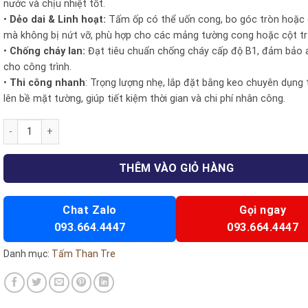
nước và chịu nhiệt tốt.
•
Dẻo dai & Linh hoạt:
Tấm ốp có thể uốn cong, bo góc tròn hoặc
mà không bị nứt vỡ, phù hợp cho các mảng tường cong hoặc cột tr
•
Chống cháy lan:
Đạt tiêu chuẩn chống cháy cấp độ B1, đảm bảo 
cho công trình.
•
Thi công nhanh
: Trọng lượng nhẹ, lắp đặt bằng keo chuyên dụng 
lên bề mặt tường, giúp tiết kiệm thời gian và chi phí nhân công.
Tấm ốp than tre đơn sắc- Np02/F số lượng
THÊM VÀO GIỎ HÀNG
Chat Zalo
Gọi ngay
093.664.4447
093.664.4447
Danh mục:
Tấm Than Tre