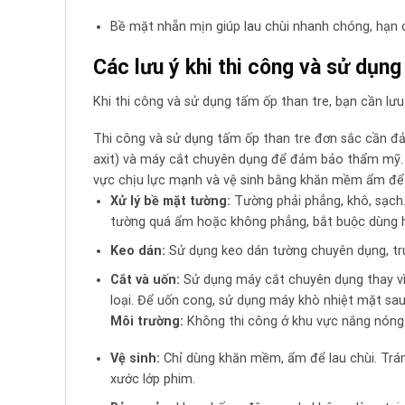
Bề mặt nhẵn mịn giúp lau chùi nhanh chóng, hạn c
Các lưu ý khi thi công và sử dụn
Khi thi công và sử dụng tấm ốp than tre, bạn cần lư
Thi công và sử dụng tấm ốp than tre đơn sắc cần đả
axit) và máy cắt chuyên dụng để đảm bảo thẩm mỹ.
vực chịu lực mạnh và vệ sinh bằng khăn mềm ẩm để
Xử lý bề mặt tường:
Tường phải phẳng, khô, sạch. 
tường quá ẩm hoặc không phẳng, bắt buộc dùng 
Keo dán:
Sử dụng keo dán tường chuyên dụng, trun
Cắt và uốn:
Sử dụng máy cắt chuyên dụng thay vì 
loại. Để uốn cong, sử dụng máy khò nhiệt mặt sau
Môi trường:
Không thi công ở khu vực nắng nóng 
Vệ sinh:
Chỉ dùng khăn mềm, ẩm để lau chùi. Trán
xước lớp phim.