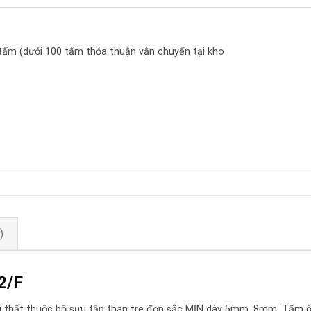
 tấm (dưới 100 tấm thỏa thuận vận chuyển tại kho
)
2/F
nội thất thuộc bộ sưu tập than tre đơn sắc MỊN dày 5mm, 8mm. Tấm 