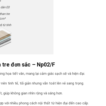
í
 dán E0
than tre
/cm³
ệ từ tính
n tre đơn sắc – Np02/F
ông họa tiết vân, mang lại cảm giác sạch sẽ và hiện đại.
ên tinh tế, tối giản nhưng vẫn toát lên vẻ sang trọng.
, giúp không gian nhìn rộng và sáng hơn.
ợp với nhiều phong cách nội thất từ hiện đại đến cao cấp.