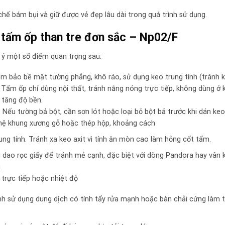
hế bám bụi và giữ được vẻ đẹp lâu dài trong quá trình sử dụng.
g tấm ốp than tre đơn sắc – Np02/F
u ý một số điểm quan trọng sau:
m bảo bề mặt tường phẳng, khô ráo, sử dụng keo trung tính (tránh 
Tấm ốp chỉ dùng nội thất, tránh nắng nóng trực tiếp, không dùng ở 
 tăng độ bền.
Nếu tường bả bột, cần sơn lót hoặc loại bỏ bột bả trước khi dán keo
hệ khung xương gỗ hoặc thép hộp, khoảng cách
g tính. Tránh xa keo axit vì tính ăn mòn cao làm hỏng cốt tấm.
dao rọc giấy để tránh mẻ cạnh, đặc biệt với dòng Pandora hay vân 
.
trực tiếp hoặc nhiệt độ
h sử dụng dung dịch có tính tẩy rửa mạnh hoặc bàn chải cứng làm t