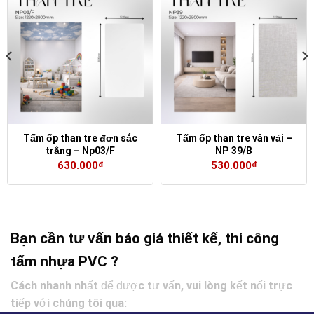
Tấm ốp than tre đơn sắc
Tấm ốp than tre vân vải –
trắng – Np03/F
NP 39/B
630.000
₫
530.000
₫
Bạn cần tư vấn báo giá thiết kế, thi công
tấm nhựa PVC ?
Cách nhanh nhất để được tư vấn, vui lòng kết nối trực
tiếp với chúng tôi qua: