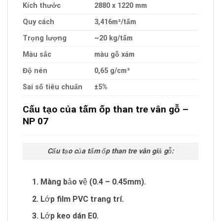
Kích thước
2880 x 1220 mm
Quy cách
3,416m²/tấm
Trọng lượng
~20 kg/tấm
Màu sắc
màu gỗ xám
Độ nén
0,65 g/cm³
Sai số tiêu chuẩn
±5%
Cấu tạo của tấm ốp than tre vân gỗ –
NP 07
Cấu tạo của tấm ốp than tre vân giả gỗ:
Màng bảo vệ (0.4 – 0.45mm).
Lớp film PVC trang trí.
Lớp keo dán E0.