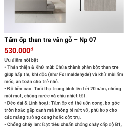
Tấm ốp than tre vân gỗ – Np 07
530.000
₫
Ưu điểm nổi bật
• Thân thiện & Khử mùi:
Chứa thành phần bột than tre
giúp hấp thụ khí độc (như Formaldehyde) và khử mùi ẩm
mốc, an toàn cho trẻ nhỏ.
•
Độ bền cao:
Tuổi thọ trung bình lên tới 20 năm; chống
mối mọt, chống nước và chịu nhiệt tốt.
•
Dẻo dai & Linh hoạt:
Tấm ốp có thể uốn cong, bo góc
tròn hoặc gấp cạnh mà không bị nứt vỡ, phù hợp cho
các mảng tường cong hoặc cột trụ.
•
Chống cháy lan:
Đạt tiêu chuẩn chống cháy cấp độ B1,