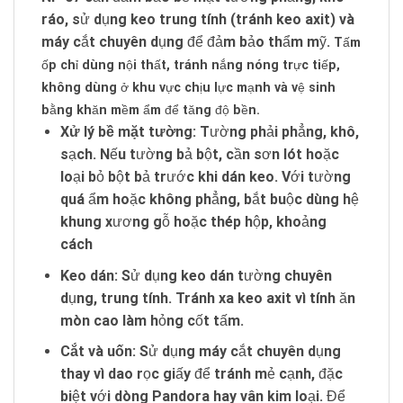
ráo, sử dụng keo trung tính (tránh keo axit) và
máy cắt chuyên dụng để đảm bảo thẩm mỹ.
Tấm
ốp chỉ dùng nội thất, tránh nắng nóng trực tiếp,
không dùng ở khu vực chịu lực mạnh và vệ sinh
bằng khăn mềm ẩm để tăng độ bền.
Xử lý bề mặt tường:
Tường phải phẳng, khô,
sạch. Nếu tường bả bột, cần sơn lót hoặc
loại bỏ bột bả trước khi dán keo. Với tường
quá ẩm hoặc không phẳng, bắt buộc dùng hệ
khung xương gỗ hoặc thép hộp, khoảng
cách
Keo dán:
Sử dụng keo dán tường chuyên
dụng, trung tính. Tránh xa keo axit vì tính ăn
mòn cao làm hỏng cốt tấm.
Cắt và uốn:
Sử dụng máy cắt chuyên dụng
thay vì dao rọc giấy để tránh mẻ cạnh, đặc
biệt với dòng Pandora hay vân kim loại. Để