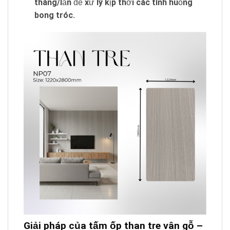
tháng/lần để xử lý kịp thời các tình huống
bong tróc.
Giải pháp của tấm ốp than tre vân gỗ –