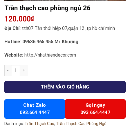
Trần thạch cao phòng ngủ 26
120.000
₫
Địa Chỉ:
tth07 Tân thới hiệp 07,quận 12 ,tp hồ chí minh
Hotline:
09636.465.455
Mr Khương
Website:
http://nhathiendecor.com
Trần thạch cao phòng ngủ 26 số lượng
THÊM VÀO GIỎ HÀNG
Chat Zalo
Gọi ngay
093.664.4447
093.664.4447
Danh mục:
Trần Thạch Cao
,
Trần Thạch Cao Phòng Ngủ