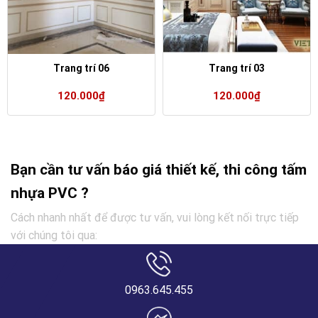
Trang trí 06
Trang trí 03
120.000
₫
120.000
₫
Bạn cần tư vấn báo giá thiết kế, thi công tấm
nhựa PVC ?
Cách nhanh nhất để được tư vấn, vui lòng kết nối trực tiếp
với chúng tôi qua:
0963.645.455