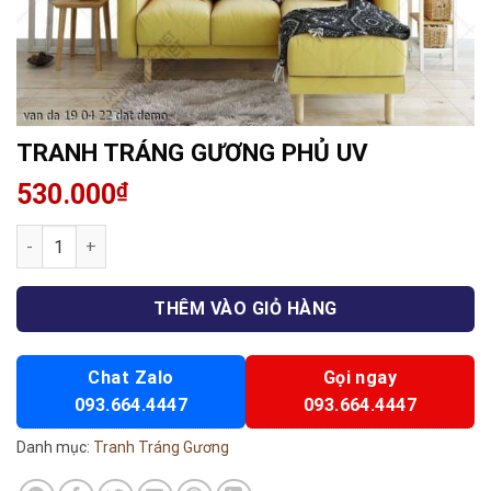
TRANH TRÁNG GƯƠNG PHỦ UV
530.000
₫
TRANH TRÁNG GƯƠNG PHỦ UV số lượng
THÊM VÀO GIỎ HÀNG
Chat Zalo
Gọi ngay
093.664.4447
093.664.4447
Danh mục:
Tranh Tráng Gương