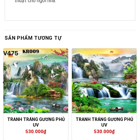
thuật cho ngôi nhà.
SẢN PHẨM TƯƠNG TỰ
TRANH TRÁNG GƯƠNG PHỦ
TRANH TRÁNG GƯƠNG PHỦ
UV
UV
530.000
₫
530.000
₫