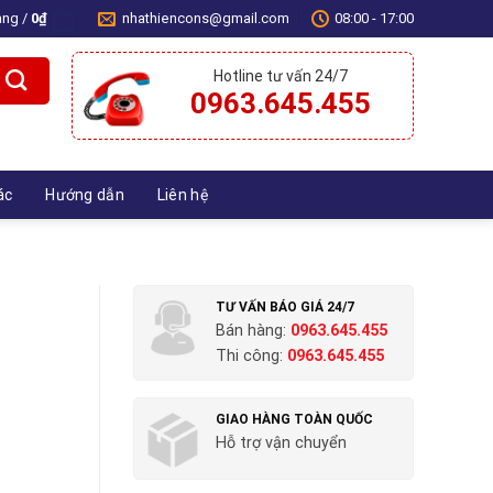
àng /
0
₫
nhathiencons@gmail.com
08:00 - 17:00
0
Hotline tư vấn 24/7
0963.645.455
ác
Hướng dẫn
Liên hệ
TƯ VẤN BÁO GIÁ 24/7
Bán hàng:
0963.645.455
Thi công:
0963.645.455
GIAO HÀNG TOÀN QUỐC
Hỗ trợ vận chuyển