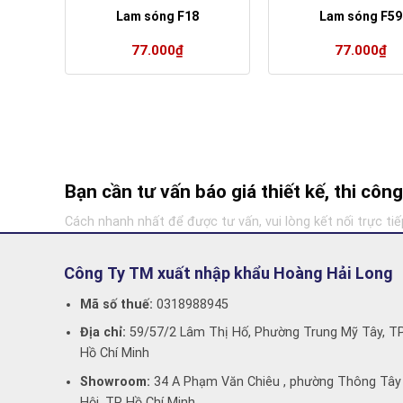
Lam sóng F18
Lam sóng F59
77.000
₫
77.000
₫
Bạn cần tư vấn báo giá thiết kế, thi cô
Cách nhanh nhất để được tư vấn, vui lòng kết nối trực tiế
Công Ty TM xuất nhập khẩu Hoàng Hải Long
Mã số thuế:
0318988945
Địa chỉ:
59/57/2 Lâm Thị Hố, Phường Trung Mỹ Tây, T
Hồ Chí Minh
Showroom:
34 A Phạm Văn Chiêu , phường Thông Tây
Hội, TP Hồ Chí Minh