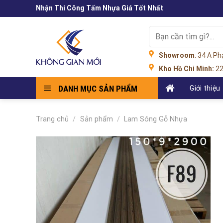
Skip
Nhận Thi Công Tấm Nhựa Giá Tốt Nhất
to
content
Tìm
kiếm:
Showroom
: 34 A P
Kho Hồ Chi Minh:
22
DANH MỤC SẢN PHẨM
Giới thiệu
Trang chủ
/
Sản phẩm
/
Lam Sóng Gỗ Nhựa