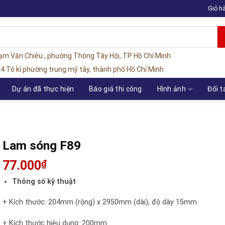
Giỏ h
hạm Văn Chiêu , phường Thông Tây Hội, TP Hồ Chí Minh
4 Tô kí phường trung mỹ tây, thành phố Hồ Chí Minh
Dự án đã thực hiện
Báo giá thi công
Hình ảnh
Đối t
Lam sóng F89
77.000
₫
Thông số kỹ thuật
+ Kích thước: 204mm (rộng) x 2950mm (dài), độ dày 15mm
+ Kích thước hiệu dụng: 200mm