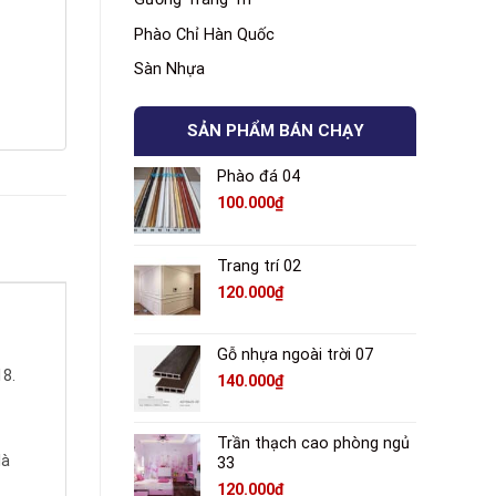
Phào Chỉ Hàn Quốc
Sàn Nhựa
SẢN PHẨM BÁN CHẠY
Phào đá 04
100.000
₫
Trang trí 02
120.000
₫
Gỗ nhựa ngoài trời 07
8.
140.000
₫
Trần thạch cao phòng ngủ
là
33
120.000
₫