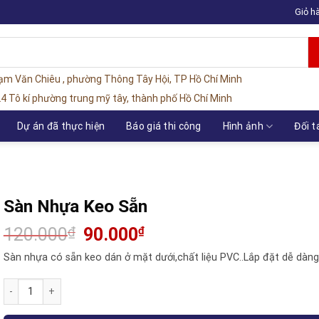
Giỏ h
hạm Văn Chiêu , phường Thông Tây Hội, TP Hồ Chí Minh
4 Tô kí phường trung mỹ tây, thành phố Hồ Chí Minh
Dự án đã thực hiện
Báo giá thi công
Hình ảnh
Đối t
Sàn Nhựa Keo Sẵn
Giá
Giá
120.000
₫
90.000
₫
gốc
hiện
là:
tại
Sàn nhựa có sẵn keo dán ở mặt dưới,chất liệu PVC..Lắp đặt dễ dàng
120.000₫.
là:
90.000₫.
Sàn Nhựa Keo Sẵn số lượng