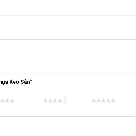
Nhựa Keo Sẵn”
4 trên 5 sao
5 trên 5 sao