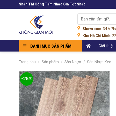
Skip
Nhận Thi Công Tấm Nhựa Giá Tốt Nhất
to
content
Tìm
kiếm:
Showroom
: 34 A P
Kho Hồ Chi Minh:
22
DANH MỤC SẢN PHẨM
Giới thiệu
Trang chủ
/
Sản phẩm
/
Sàn Nhựa
/
Sàn Nhựa Keo
-25%