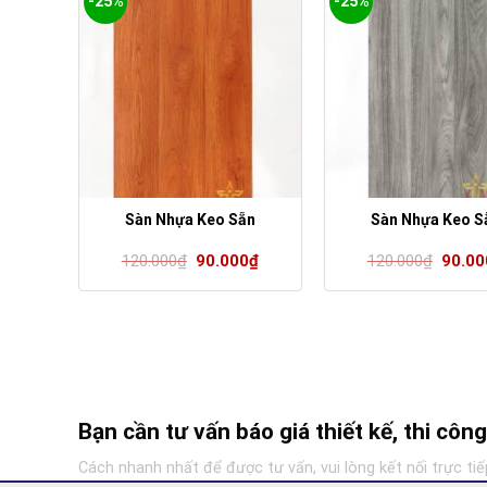
-25%
-25%
ẵn
Sàn Nhựa Keo Sẵn
Sàn Nhựa Keo S
Giá
Giá
Giá
Giá
0
₫
120.000
₫
90.000
₫
120.000
₫
90.00
hiện
gốc
hiện
gốc
tại
là:
tại
là:
00₫.
là:
120.000₫.
là:
120.0
90.000₫.
90.000₫.
Bạn cần tư vấn báo giá thiết kế, thi cô
Cách nhanh nhất để được tư vấn, vui lòng kết nối trực tiế