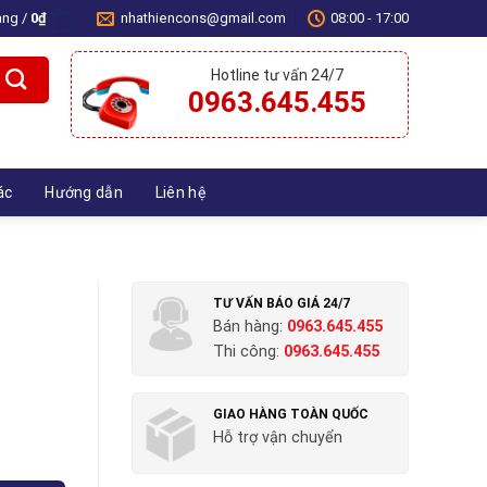
àng /
0
₫
nhathiencons@gmail.com
08:00 - 17:00
0
Hotline tư vấn 24/7
0963.645.455
ác
Hướng dẫn
Liên hệ
TƯ VẤN BÁO GIÁ 24/7
Bán hàng:
0963.645.455
Thi công:
0963.645.455
GIAO HÀNG TOÀN QUỐC
Hỗ trợ vận chuyển