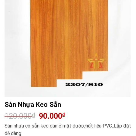
Sàn Nhựa Keo Sẵn
Giá
Giá
120.000
₫
90.000
₫
gốc
hiện
là:
tại
Sàn nhựa có sẵn keo dán ở mặt dưới,chất liệu PVC..Lắp đặt
120.000₫.
là:
90.000₫.
dễ dàng