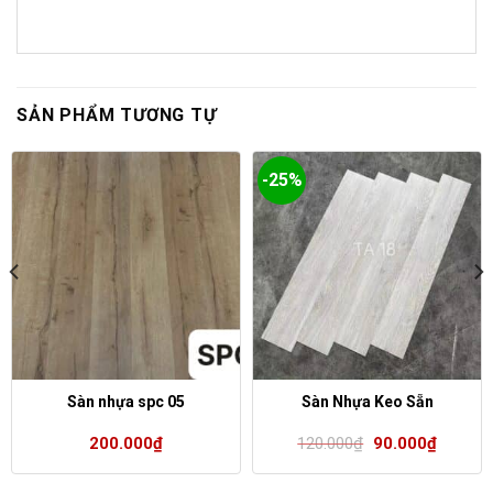
SẢN PHẨM TƯƠNG TỰ
-25%
Sàn nhựa spc 05
Sàn Nhựa Keo Sẵn
Giá
Giá
200.000
₫
120.000
₫
90.000
₫
gốc
hiện
là:
tại
120.000₫.
là: