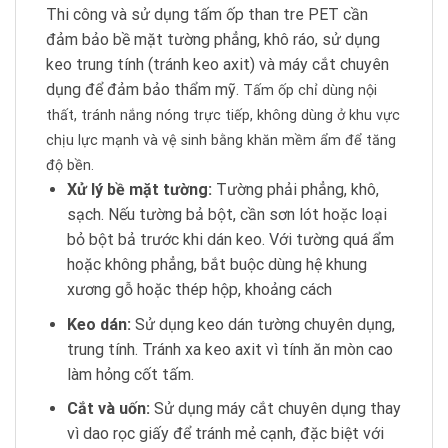
Thi công và sử dụng tấm ốp than tre PET cần
đảm bảo bề mặt tường phẳng, khô ráo, sử dụng
keo trung tính (tránh keo axit) và máy cắt chuyên
dụng để đảm bảo thẩm mỹ.
Tấm ốp chỉ dùng nội
thất, tránh nắng nóng trực tiếp, không dùng ở khu vực
chịu lực mạnh và vệ sinh bằng khăn mềm ẩm để tăng
độ bền.
Xử lý bề mặt tường:
Tường phải phẳng, khô,
sạch. Nếu tường bả bột, cần sơn lót hoặc loại
bỏ bột bả trước khi dán keo. Với tường quá ẩm
hoặc không phẳng, bắt buộc dùng hệ khung
xương gỗ hoặc thép hộp, khoảng cách
Keo dán:
Sử dụng keo dán tường chuyên dụng,
trung tính. Tránh xa keo axit vì tính ăn mòn cao
làm hỏng cốt tấm.
Cắt và uốn:
Sử dụng máy cắt chuyên dụng thay
vì dao rọc giấy để tránh mẻ cạnh, đặc biệt với