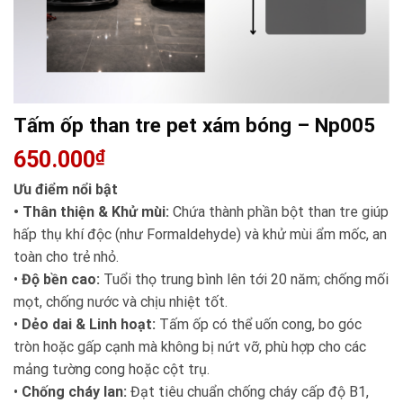
Tấm ốp than tre pet xám bóng – Np005
650.000
₫
Ưu điểm nổi bật
• Thân thiện & Khử mùi:
Chứa thành phần bột than tre giúp
hấp thụ khí độc (như Formaldehyde) và khử mùi ẩm mốc, an
toàn cho trẻ nhỏ.
•
Độ bền cao:
Tuổi thọ trung bình lên tới 20 năm; chống mối
mọt, chống nước và chịu nhiệt tốt.
•
Dẻo dai & Linh hoạt:
Tấm ốp có thể uốn cong, bo góc
tròn hoặc gấp cạnh mà không bị nứt vỡ, phù hợp cho các
mảng tường cong hoặc cột trụ.
•
Chống cháy lan:
Đạt tiêu chuẩn chống cháy cấp độ B1,