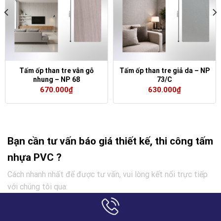
Tấm ốp than tre vân gỗ
Tấm ốp than tre giả da – NP
nhung – NP 68
73/C
670.000
₫
630.000
₫
Bạn cần tư vấn báo giá thiết kế, thi công tấm
nhựa PVC ?
Cách nhanh nhất để được tư vấn, vui lòng kết nối trực tiếp
với chúng tôi qua: