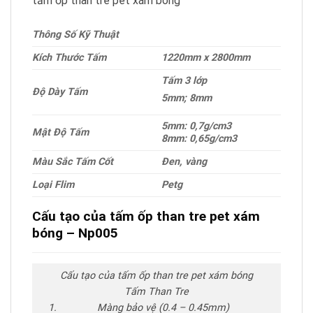
tấm ốp than tre pet xám bóng
Thông Số Kỹ Thuật
Kích Thước Tấm
1220mm x 2800mm
Tấm 3 lớp
Độ Dày Tấm
5mm; 8mm
5mm: 0,7g/cm3
Mật Độ Tấm
8mm: 0,65g/cm3
Màu Sắc Tấm Cốt
Đen, vàng
Loại Flim
Petg
Cấu tạo của tấm ốp than tre pet xám
bóng – Np005
Cấu tạo của tấm ốp than tre pet xám bóng
Tấm Than Tre
Màng bảo vệ (0.4 – 0.45mm)