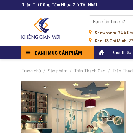
Skip
Nhận Thi Công Tấm Nhựa Giá Tốt Nhất
to
content
Tìm
kiếm:
Showroom
: 34 A P
Kho Hồ Chi Minh:
22
DANH MỤC SẢN PHẨM
Giới thiệu
Trang chủ
/
Sản phẩm
/
Trần Thạch Cao
/
Trần Thạc