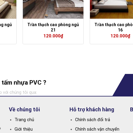
ng ngủ
Trần thạch cao phòng ngủ
Trần thạch cao ph
21
16
120.000
₫
120.000
₫
ng tấm nhựa PVC ?
p với chúng tôi qua:
Về chúng tôi
Hỗ trợ khách hàng
B
Trang chủ
Chính sách đổi trả
P
Giới thiệu
Chính sách vận chuyển