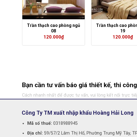
g ngủ
Trần thạch cao phòng ngủ
Trần thạch cao phò
08
19
120.000
₫
120.000
₫
Bạn cần tư vấn báo giá thiết kế, thi cô
Cách nhanh nhất để được tư vấn, vui lòng kết nối trực tiế
Công Ty TM xuất nhập khẩu Hoàng Hải Long
Mã số thuế:
0318988945
Địa chỉ:
59/57/2 Lâm Thị Hố, Phường Trung Mỹ Tây, T