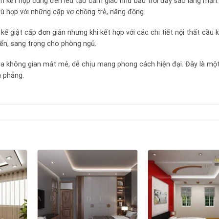
ản kết hợp cùng đèn led tạo cảm giác như bầu trời đầy sao lãng mạn.
ù hợp với những cặp vợ chồng trẻ, năng động.
giật cấp đơn giản nhưng khi kết hợp với các chi tiết nội thất cầu k
n, sang trọng cho phòng ngủ.
 không gian mát mẻ, dễ chịu mang phong cách hiện đại. Đây là mộ
n phẳng.