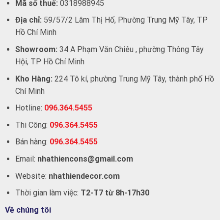
Mã số thuế:
0318988945
Địa chỉ:
59/57/2 Lâm Thị Hố, Phường Trung Mỹ Tây, TP
Hồ Chí Minh
Showroom:
34 A Phạm Văn Chiêu , phường Thông Tây
Hội, TP Hồ Chí Minh
Kho Hàng:
224 Tô kí, phường Trung Mỹ Tây, thành phố Hồ
Chí Minh
Hotline:
096.364.5455
Thi Công:
096.364.5455
Bán hàng:
096.364.5455
Email:
nhathiencons@gmail.com
Website:
nhathiendecor.com
Thời gian làm việc:
T2-T7 từ 8h-17h30
Về chúng tôi