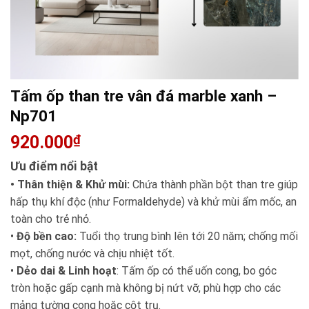
Tấm ốp than tre vân đá marble xanh –
Np701
920.000
₫
Ưu điểm nổi bật
• Thân thiện & Khử mùi:
Chứa thành phần bột than tre giúp
hấp thụ khí độc (như Formaldehyde) và khử mùi ẩm mốc, an
toàn cho trẻ nhỏ.
•
Độ bền cao:
Tuổi thọ trung bình lên tới 20 năm; chống mối
mọt, chống nước và chịu nhiệt tốt.
•
Dẻo dai & Linh hoạt
: Tấm ốp có thể uốn cong, bo góc
tròn hoặc gấp cạnh mà không bị nứt vỡ, phù hợp cho các
mảng tường cong hoặc cột trụ.