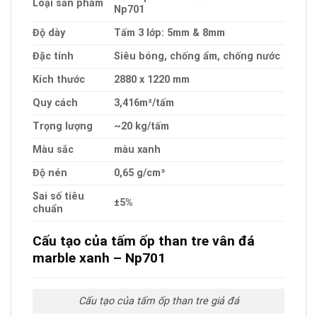
Loại sản phẩm
Np701
Độ dày
Tấm 3 lớp: 5mm & 8mm
Đặc tính
Siêu bóng, chống ẩm, chống nước
Kích thước
2880 x 1220 mm
Quy cách
3,416m²/tấm
Trọng lượng
~20 kg/tấm
Màu sắc
màu xanh
Độ nén
0,65 g/cm³
Sai số tiêu
±5%
chuẩn
Cấu tạo của tấm ốp than tre vân đá
marble xanh – Np701
Cấu tạo của tấm ốp than tre giả đá