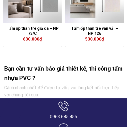
Tấm ốp than tre giả da – NP
Tấm ốp than tre vân vải –
73/C
NP 126
630.000
₫
530.000
₫
Bạn cần tư vấn báo giá thiết kế, thi công tấm
nhựa PVC ?
Cách nhanh nhất để được tư vấn, vui lòng kết nối trực tiếp
với chúng tôi qua:
0963.645.455