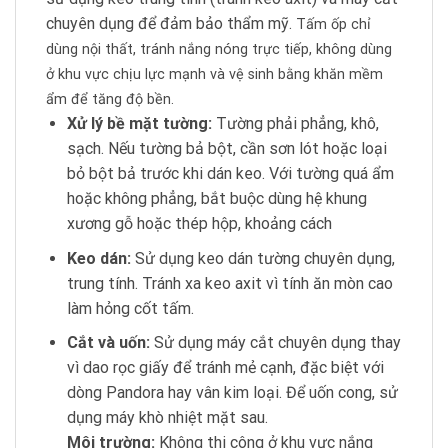
chuyên dụng để đảm bảo thẩm mỹ.
Tấm ốp chỉ
dùng nội thất, tránh nắng nóng trực tiếp, không dùng
ở khu vực chịu lực mạnh và vệ sinh bằng khăn mềm
ẩm để tăng độ bền.
Xử lý bề mặt tường:
Tường phải phẳng, khô,
sạch. Nếu tường bả bột, cần sơn lót hoặc loại
bỏ bột bả trước khi dán keo. Với tường quá ẩm
hoặc không phẳng, bắt buộc dùng hệ khung
xương gỗ hoặc thép hộp, khoảng cách
Keo dán:
Sử dụng keo dán tường chuyên dụng,
trung tính. Tránh xa keo axit vì tính ăn mòn cao
làm hỏng cốt tấm.
Cắt và uốn:
Sử dụng máy cắt chuyên dụng thay
vì dao rọc giấy để tránh mẻ cạnh, đặc biệt với
dòng Pandora hay vân kim loại. Để uốn cong, sử
dụng máy khò nhiệt mặt sau.
Môi trường:
Không thi công ở khu vực nắng