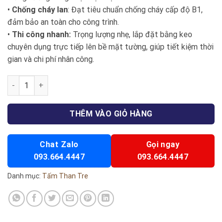
•
Chống cháy lan
: Đạt tiêu chuẩn chống cháy cấp độ B1,
đảm bảo an toàn cho công trình.
•
Thi công nhanh:
Trọng lượng nhẹ, lắp đặt bằng keo
chuyên dụng trực tiếp lên bề mặt tường, giúp tiết kiệm thời
gian và chi phí nhân công.
Tấm ốp than tre vân đá marble xanh - Np701 số lượng
THÊM VÀO GIỎ HÀNG
Chat Zalo
Gọi ngay
093.664.4447
093.664.4447
Danh mục:
Tấm Than Tre