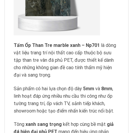
Tấm Ốp Than Tre marble xanh – Np701
là dòng
vật liệu trang trí nội thất cao cấp thuộc bộ sưu
tập than tre vân đá phủ PET, được thiết kế dành
cho những không gian đề cao tính thẩm mỹ hiện
đại và sang trọng.
Sản phẩm có hai lựa chọn độ dày
5mm
và
8mm
,
linh hoạt đáp ứng nhiều nhu cầu thi công như ốp
tường trang trí, ốp vách TV, sảnh tiếp khách,
showroom hoặc tạo điểm nhấn kiến trúc nổi bật.
Tông
xanh sang trọng
kết hợp cùng bề mặt
giả
đá hiện đại phủ PET
mang đến hiệu ứng phản